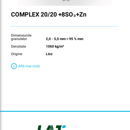
COMPLEX 20/20 +8SO₃+Zn
Dimensiunile
granulelor
2,0 - 5,0 mm＞95 % mm
Densitate
1060 kg/m³
Origine
Linz
Află mai mult