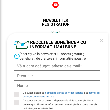
NEWSLETTER
REGISTRATION
×
RECOLTELE BUNE ÎNCEP CU
NAVIGARE
INFORMAȚII MAI BUNE
Înscrieți-vă la newsletter-ul nostru gratuit și
Home
1
beneficiați de ofertele și informațiile noastre
Locații
Contacte
E-Billing
Durabilitate
Companie
Da, sunt de acord cu
notificarea privind confidențialitatea
și cu
termenii și
condițiile generale de utilizare
.
Da, sunt de acord ca datele mele personale să fie stocate și utilizate
pentru a primi buletinul informativ cu informații și oferte comerciale ale
LAT Nitrogen Austria GmbH.