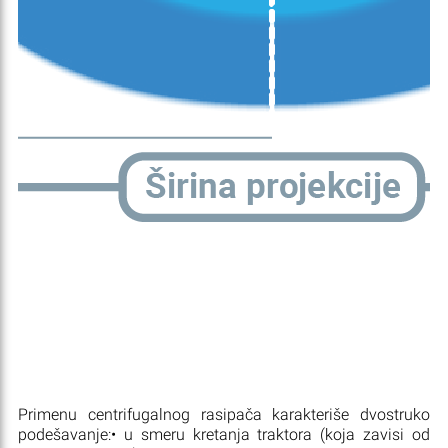
Primenu centrifugalnog rasipača karakteriše dvostruko
podešavanje:• u smeru kretanja traktora (koja zavisi od