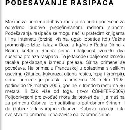
PODEŠAVANJE RASIPAČA
Mašine za primenu đubriva moraju da budu podešene za
određeno đubrivo predefinisanom radnom širinom.
Podešavanja rasipača se mogu naći u pratećim knjigama
ili na internetu (brzina, visina, ugao lopatice itd.) Važne
promenljive Izlaz: izlaz = Doza u kg/ha x Radna širina x
Brzina kretanja Radna širina: udaljenost između dva
susedna prolaza rasipača. To je takođe udaljenost između
tačaka preklapanja između prelaza. Širina primene se
povećava. Na primer, u Francuskoj u oblastima s velikim
usevima (žitarice, kukuruza, uljana repica, repa i krompir),
širina primene je porasla s prosečna 24 metra 1995.
godine do 28 metara 2005. godine, s trendom rasta na 36
metara ili čak više od toga. (izvor COMIFER-2009)
Poljoprivredni proizvođač mora da proveri da li je mašina
za primenu đubriva kompatibilna s potrebnom širinom i
da izabere odgovarajuće đubrivo. Đubriva nemaju ista
svojstva za primenu i ona zavise od izabrane širine.