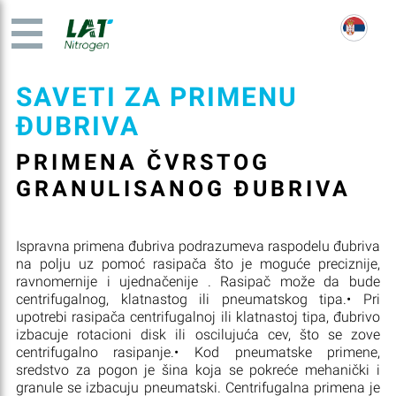
SAVETI ZA PRIMENU
ĐUBRIVA
PRIMENA ČVRSTOG
GRANULISANOG ĐUBRIVA
Ispravna primena đubriva podrazumeva raspodelu đubriva
na polju uz pomoć rasipača što je moguće preciznije,
ravnomernije i ujednačenije . Rasipač može da bude
centrifugalnog, klatnastog ili pneumatskog tipa.• Pri
upotrebi rasipača centrifugalnoj ili klatnastoj tipa, đubrivo
izbacuje rotacioni disk ili oscilujuća cev, što se zove
centrifugalno rasipanje.• Kod pneumatske primene,
sredstvo za pogon je šina koja se pokreće mehanički i
granule se izbacuju pneumatski. Centrifugalna primena je