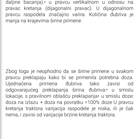
daljine bacanja).• u pravcu vertikalnom u odnosu na
pravac kretanja (dijagonalni pravac). U dijagonalnom
pravcu raspodela značajno varira. Količina đubriva je
manja na krajevima širine primene.
Zbog toga je neophodno da se širine primene u svakom
pravcu preklapaju kako bi se primenila potrebna doza.
Ujednačena primena đubriva tako zavisi od
odgovarajućeg preklapanja širina đubriva:• u smislu
lokacije, s pravilnom oblašću preklapanja• u smislu doze:
doza na izlazu + doza na povratku =100% doze U pravcu
kretanja traktora varijacija raspodele je niska, ili je čak
nema, i zavisi od varijacije brzine kretanja traktora.