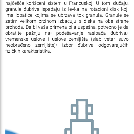
najčešće korišćeni sistem u Francuskoj. U tom slučaju,
granule đubriva ispadaju iz levka na rotacioni disk koji
ima lopatice kojima se ubrzava tok granula. Granule se
zatim velikom brzinom izbacuju s diska na obe strane
prohoda. Da bi vaša primena bila uspešna, potrebno je da
obratite pažnju na• podešavanje rasipača đubriva,•
vremenske uslove i uslove zemljišta (slab vetar, suvo
neobrađeno zemljište)• izbor đubriva odgovarajućih
fizičkih karakteristika.