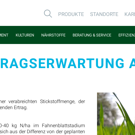
PRODUKTE
STANDORTE
KAR
MENT
KULTUREN
NÄHRSTOFFE
BERATUNG & SERVICE
EFFIZIE
TRAGSERWARTUNG 
r verabreichten Stickstoffmenge, der
enden Ertrag.
 30-40 kg N/ha im Fahnenblattstadium
sich aus der Differenz von der geplanten