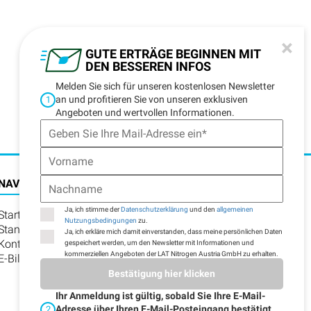
×
GUTE ERTRÄGE BEGINNEN MIT
DEN BESSEREN INFOS
Melden Sie sich für unseren kostenlosen Newsletter
an und profitieren Sie von unseren exklusiven
1
Angeboten und wertvollen Informationen.
NAVIGATION
Ja, ich stimme der
Datenschutzerklärung
und den
allgemeinen
Startseite
Nutzungsbedingungen
zu.
Standorte
Ja, ich erkläre mich damit einverstanden, dass meine persönlichen Daten
Kontakt
gespeichert werden, um den Newsletter mit Informationen und
kommerziellen Angeboten der LAT Nitrogen Austria GmbH zu erhalten.
E-Billing
Bestätigung hier klicken
Ihr Anmeldung ist gültig, sobald Sie Ihre E-Mail-
Adresse über Ihren E-Mail-Posteingang bestätigt
2