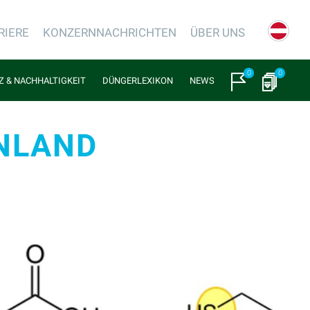
RIERE
KONZERNNACHRICHTEN
ÜBER UNS
0
0
NZ & NACHHALTIGKEIT
DÜNGERLEXIKON
NEWS
NLAND