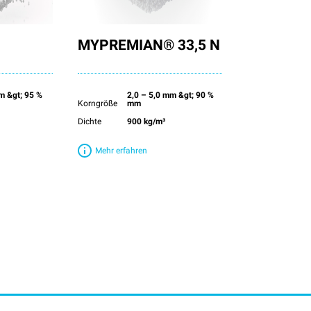
MYPREMIAN® 33,5 N
mm &gt; 95 %
2,0 – 5,0 mm &gt; 90 %
Korngröße
mm
Dichte
900 kg/m³
Mehr erfahren