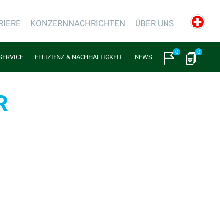
RIERE
KONZERNNACHRICHTEN
ÜBER UNS
0
0
SERVICE
EFFIZIENZ & NACHHALTIGKEIT
NEWS
R