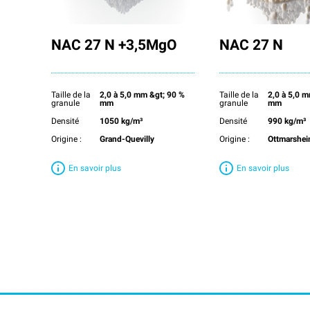
NAC 27 N +3,5MgO
NAC 27 N
Taille de la
2,0 à 5,0 mm &gt; 90 %
Taille de la
2,0 à 5,0 
granule
mm
granule
mm
Densité
1050 kg/m³
Densité
990 kg/m³
Origine :
Grand-Quevilly
Origine :
Ottmarshe
En savoir plus
En savoir plus