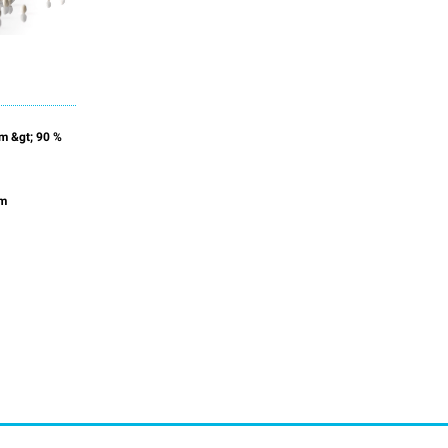
mm &gt; 90 %
im