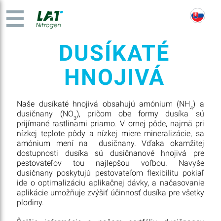
DUSÍKATÉ
HNOJIVÁ
Naše dusíkaté hnojivá obsahujú amónium (NH
) a
4
dusičnany (NO
), pričom obe formy dusíka sú
3
prijímané rastlinami priamo. V ornej pôde, najmä pri
nízkej teplote pôdy a nízkej miere mineralizácie, sa
amónium mení na dusičnany. Vďaka okamžitej
dostupnosti dusíka sú dusičnanové hnojivá pre
pestovateľov tou najlepšou voľbou. Navyše
dusičnany poskytujú pestovateľom flexibilitu pokiaľ
ide o optimalizáciu aplikačnej dávky, a načasovanie
aplikácie umožňuje zvýšiť účinnosť dusíka pre všetky
plodiny.