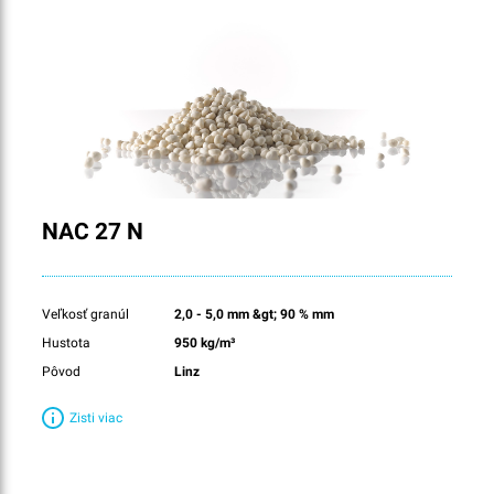
NAC 27 N
Veľkosť granúl
2,0 - 5,0 mm &gt; 90 % mm
Hustota
950 kg/m³
Pôvod
Linz
Zisti viac