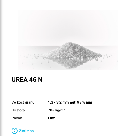
UREA 46 N
Veľkosť granúl
1,3 - 3,2 mm &gt; 95 % mm
Hustota
705 kg/m³
Pôvod
Linz
Zisti viac