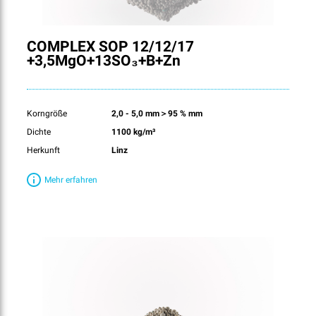
COMPLEX SOP 12/12/17
+3,5MgO+13SO₃+B+Zn
Korngröße
2,0 - 5,0 mm＞95 % mm
Dichte
1100 kg/m³
Herkunft
Linz
Mehr erfahren