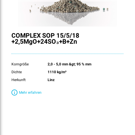
COMPLEX SOP 15/5/18
+2,5MgO+24SO₃+B+Zn
Korngröße
2,0 - 5,0 mm &gt; 95 % mm
Dichte
1110 kg/m³
Herkunft
Linz
Mehr erfahren