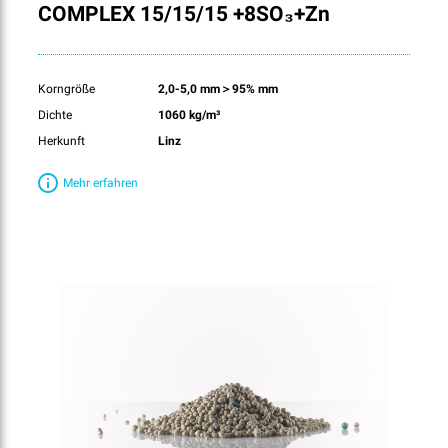
COMPLEX 15/15/15 +8SO₃+Zn
Korngröße
2,0-5,0 mm＞95% mm
Dichte
1060 kg/m³
Herkunft
Linz
Mehr erfahren