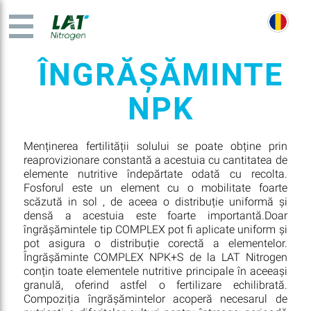
ÎNGRĂȘĂMINTE
NPK
Menținerea fertilității solului se poate obține prin
reaprovizionare constantă a acestuia cu cantitatea de
elemente nutritive îndepărtate odată cu recolta.
Fosforul este un element cu o mobilitate foarte
scăzută in sol , de aceea o distribuție uniformă și
densă a acestuia este foarte importantă.Doar
îngrășămintele tip COMPLEX pot fi aplicate uniform și
pot asigura o distribuție corectă a elementelor.
Îngrășăminte COMPLEX NPK+S de la LAT Nitrogen
conțin toate elementele nutritive principale în aceeași
granulă, oferind astfel o fertilizare echilibrată.
Compoziția îngrășămintelor acoperă necesarul de