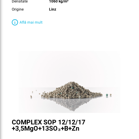
Densitate
1060 kg/m³
Origine
Linz
Află mai mult
COMPLEX SOP 12/12/17
+3,5MgO+13SO₃+B+Zn