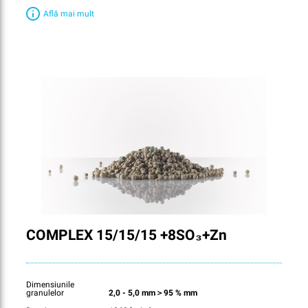
Află mai mult
COMPLEX 15/15/15 +8SO₃+Zn
Dimensiunile
granulelor
2,0 - 5,0 mm＞95 % mm