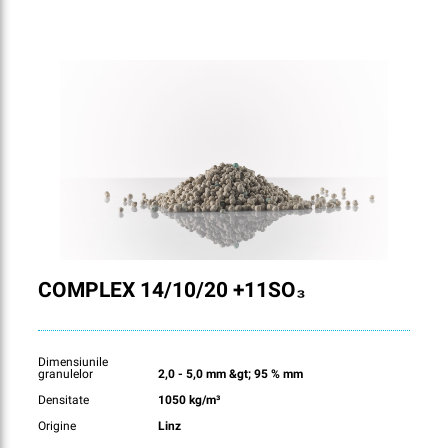
COMPLEX 14/10/20 +11SO₃
Dimensiunile
granulelor
2,0 - 5,0 mm &gt; 95 % mm
Densitate
1050 kg/m³
Origine
Linz