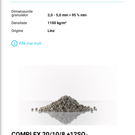
Dimensiunile
granulelor
2,0 - 5,0 mm＞95 % mm
Densitate
1100 kg/m³
Origine
Linz
Află mai mult
COMPLEX 20/10/8 +12SO₃