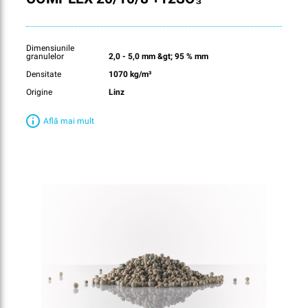
Dimensiunile
granulelor
2,0 - 5,0 mm &gt; 95 % mm
Densitate
1070 kg/m³
Origine
Linz
Află mai mult