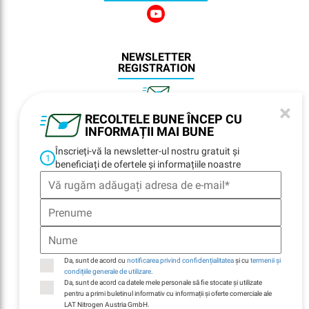
NEWSLETTER
REGISTRATION
×
RECOLTELE BUNE ÎNCEP CU
NAVIGARE
INFORMAȚII MAI BUNE
Înscrieți-vă la newsletter-ul nostru gratuit și
Home
1
beneficiați de ofertele și informațiile noastre
Locații
Contacte
E-Billing
Durabilitate
Companie
Da, sunt de acord cu
notificarea privind confidențialitatea
și cu
termenii și
condițiile generale de utilizare
.
Da, sunt de acord ca datele mele personale să fie stocate și utilizate
pentru a primi buletinul informativ cu informații și oferte comerciale ale
LAT Nitrogen Austria GmbH.