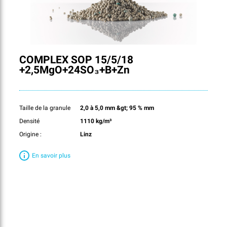
COMPLEX SOP 15/5/18
+2,5MgO+24SO₃+B+Zn
Taille de la granule
2,0 à 5,0 mm &gt; 95 % mm
Densité
1110 kg/m³
Origine :
Linz
En savoir plus