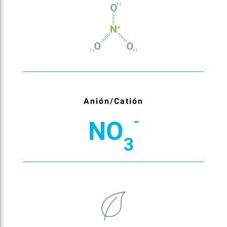
Anión/Catión
-
NO
3