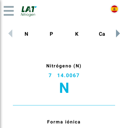
N
P
K
Ca
M
Nitrógeno (N)
7
14.0067
N
Forma iónica