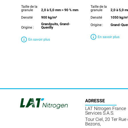
Taille de la
Taille de la
granule
2,0 à 5,0 mm＞90 % mm
granule
2,0 à 5,0
Densité
900 kg/m³
Densité
1050 kg/m
Grandpuits, Grand-
Origine :
Grand-Quev
Origine :
Quevilly
En savoir plus
En savoir plus
ADRESSE
LAT Nitrogen France
Services S.A.S.
Tour Ciel, 20 Ter Rue
Bezons,