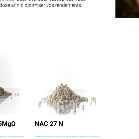
e dose afin d'optimiser vos rendements.
,5MgO
NAC 27 N