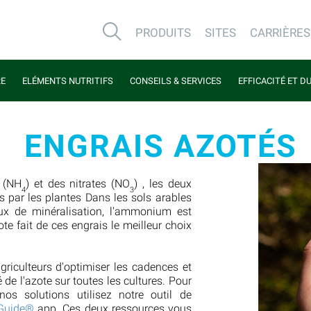
PRODUITS
SITES
CARRIÈRES
RE
ELÉMENTS NUTRITIFS
CONSEILS & SERVICES
EFFICACITÉ ET D
ENGRAIS AZOTÉS
 (NH
) et des nitrates (NO
) , les deux
4
3
s par les plantes Dans les sols arables
ux de minéralisation, l'ammonium est
te fait de ces engrais le meilleur choix
griculteurs d'optimiser les cadences et
é de l'azote sur toutes les cultures. Pour
os solutions utilisez notre outil de
iGuide®
app. Ces deux ressources vous