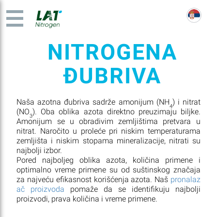
NITROGENA
ĐUBRIVA
Naša azotna đubriva sadrže amonijum (NH
) i nitrat
4
(NO
). Oba oblika azota direktno preuzimaju biljke.
3
Amonijum se u obradivim zemljištima pretvara u
nitrat. Naročito u proleće pri niskim temperaturama
zemljišta i niskim stopama mineralizacije, nitrati su
najbolji izbor.
Pored najboljeg oblika azota, količina primene i
optimalno vreme primene su od suštinskog značaja
za najveću efikasnost korišćenja azota. Naš
pronalaz
ač proizvoda
pomaže da se identifikuju najbolji
proizvodi, prava količina i vreme primene.