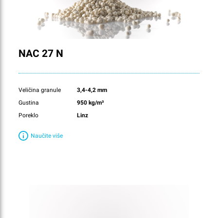
NAC 27 N
Veličina granule
3,4-4,2 mm
Gustina
950 kg/m³
Poreklo
Linz
Naučite više