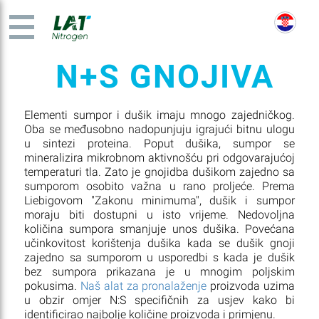
N+S GNOJIVA
Elementi sumpor i dušik imaju mnogo zajedničkog.
Oba se međusobno nadopunjuju igrajući bitnu ulogu
u sintezi proteina. Poput dušika, sumpor se
mineralizira mikrobnom aktivnošću pri odgovarajućoj
temperaturi tla. Zato je gnojidba dušikom zajedno sa
sumporom osobito važna u rano proljeće. Prema
Liebigovom "Zakonu minimuma", dušik i sumpor
moraju biti dostupni u isto vrijeme. Nedovoljna
količina sumpora smanjuje unos dušika. Povećana
učinkovitost korištenja dušika kada se dušik gnoji
zajedno sa sumporom u usporedbi s kada je dušik
bez sumpora prikazana je u mnogim poljskim
pokusima.
Naš alat za pronalaženje
proizvoda uzima
u obzir omjer N:S specifičnih za usjev kako bi
identificirao najbolje količine proizvoda i primjenu.