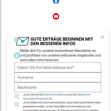
NEWSLETTER
×
REGISTRATION
GUTE ERTRÄGE BEGINNEN MIT
DEN BESSEREN INFOS
Melde dich für unseren kostenlosen Newsletter an
und profitiere von unseren exklusiven Angeboten und
1
NAVIGATION
wertvollen Informationen.
Startseite
Standorte
Kontakt
E-Billing
Ja, ich stimme der
Datenschutzerklärung
und den
allgemeinen
Nutzungsbedingungen
zu.
Ja, ich erkläre mich damit einverstanden, dass meine persönlichen Daten
gespeichert werden, um den Newsletter mit Informationen und
kommerziellen Angeboten der LAT Nitrogen Austria GmbH zu erhalten.