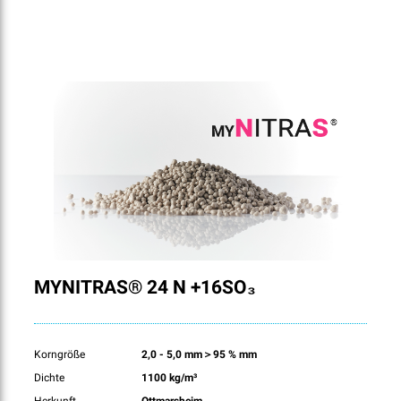
MYNITRAS® 24 N +16SO₃
Korngröße
2,0 - 5,0 mm＞95 % mm
Dichte
1100 kg/m³