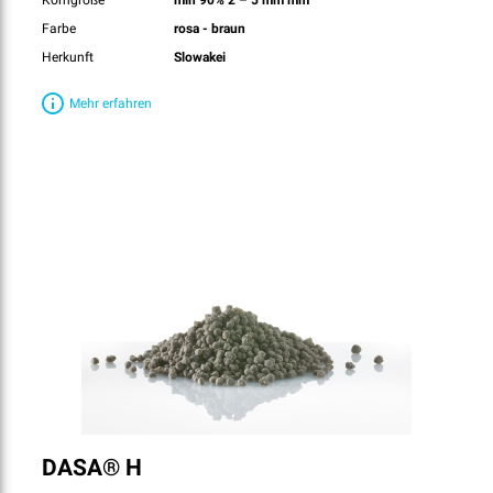
Korngröße
min 90% 2 – 5 mm mm
Farbe
rosa - braun
Herkunft
Slowakei
Mehr erfahren
DASA® H