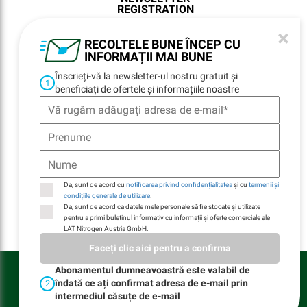
REGISTRATION
×
RECOLTELE BUNE ÎNCEP CU
INFORMAȚII MAI BUNE
NAVIGARE
Înscrieți-vă la newsletter-ul nostru gratuit și
1
beneficiați de ofertele și informațiile noastre
Home
Locații
Contacte
E-Billing
Durabilitate
Companie
Da, sunt de acord cu
notificarea privind confidențialitatea
și cu
termenii și
condițiile generale de utilizare
.
Da, sunt de acord ca datele mele personale să fie stocate și utilizate
pentru a primi buletinul informativ cu informații și oferte comerciale ale
LAT Nitrogen Austria GmbH.
Faceți clic aici pentru a confirma
LAT Nitrogen Austria GmbH © Toate drepturile rezervate
Abonamentul dumneavoastră este valabil de
îndată ce ați confirmat adresa de e-mail prin
2
Termeni și condiții generale de utilizare a site-ului
intermediul căsuțe de e-mail
Termeni Generali de Vânzare și Livrare