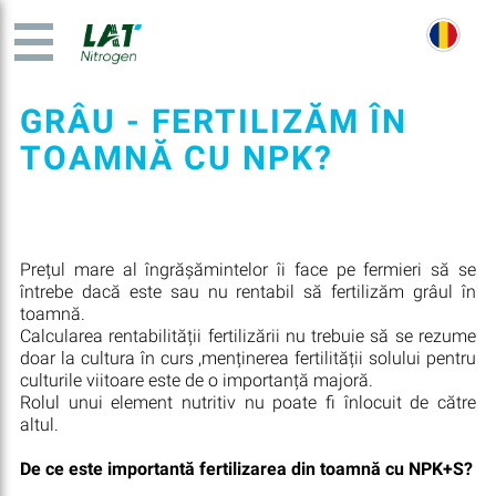
GRÂU - FERTILIZĂM ÎN
TOAMNĂ CU NPK?
Prețul mare al îngrășămintelor îi face pe fermieri să se
întrebe dacă este sau nu rentabil să fertilizăm grâul în
toamnă.
Calcularea rentabilității fertilizării nu trebuie să se rezume
doar la cultura în curs ,menținerea fertilității solului pentru
culturile viitoare este de o importanță majoră.
Rolul unui element nutritiv nu poate fi înlocuit de către
altul.
De ce este importantă fertilizarea din toamnă cu NPK+S?