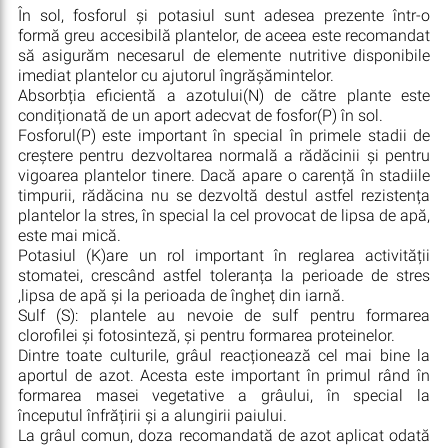
În sol, fosforul și potasiul sunt adesea prezente într-o
formă greu accesibilă plantelor, de aceea este recomandat
să asigurăm necesarul de elemente nutritive disponibile
imediat plantelor cu ajutorul îngrășămintelor.
Absorbția eficientă a azotului(N) de către plante este
condiționată de un aport adecvat de fosfor(P) în sol.
Fosforul(P) este important în special în primele stadii de
creștere pentru dezvoltarea normală a rădăcinii și pentru
vigoarea plantelor tinere. Dacă apare o carență în stadiile
timpurii, rădăcina nu se dezvoltă destul astfel rezistența
plantelor la stres, în special la cel provocat de lipsa de apă,
este mai mică.
Potasiul (K)are un rol important în reglarea activității
stomatei, crescând astfel toleranța la perioade de stres
,lipsa de apă și la perioada de îngheț din iarnă.
Sulf (S): plantele au nevoie de sulf pentru formarea
clorofilei și fotosinteză, și pentru formarea proteinelor.
Dintre toate culturile, grâul reacționează cel mai bine la
aportul de azot. Acesta este important în primul rând în
formarea masei vegetative a grâului, în special la
începutul înfrățirii și a alungirii paiului.
La grâul comun, doza recomandată de azot aplicat odată