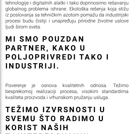
tehnologije i digitalnih alatki i tako doprinosimo rešavanju
globalnog problema ishrane. Ekološka rešenja koja stižu
iz poslovanja sa tehničkim azotom pomažu da industrijski
procesi budu čistiji i unapređuju prirodne životne uslove
ljudi širom sveta.
MI SMO POUZDAN
PARTNER, KAKO U
POLJOPRIVREDI TAKO I
INDUSTRIJI.
Poverenje je osnova kvalitetnih odnosa. Težimo
besprekornoj realizaciji procesa, visokim standardima
kvaliteta proizvoda i vrhunskom pružanju usluga.
TEŽIMO IZVRSNOSTI U
SVEMU ŠTO RADIMO U
KORIST NAŠIH