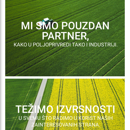
MI SMO POUZDAN
PARTNER,
KAKO U POLJOPRIVREDI TAKO I INDUSTRIJI.
TEŽIMO IZVRSNOSTI
U SVEMU ŠTO RADIMO U KORIST NAŠIH
ZAINTERESOVANIH STRANA.