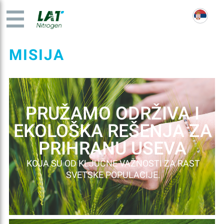
MISIJA
PRUŽAMO ODRŽIVA I
EKOLOŠKA REŠENJA ZA
PRIHRANU USEVA
KOJA SU OD KLJUČNE VAŽNOSTI ZA RAST
SVETSKE POPULACIJE.