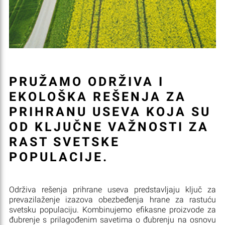
PRUŽAMO ODRŽIVA I
EKOLOŠKA REŠENJA ZA
PRIHRANU USEVA KOJA SU
OD KLJUČNE VAŽNOSTI ZA
RAST SVETSKE
POPULACIJE.
Održiva rešenja prihrane useva predstavljaju ključ za
prevazilaženje izazova obezbeđenja hrane za rastuću
svetsku populaciju. Kombinujemo efikasne proizvode za
đubrenje s prilagođenim savetima o đubrenju na osnovu