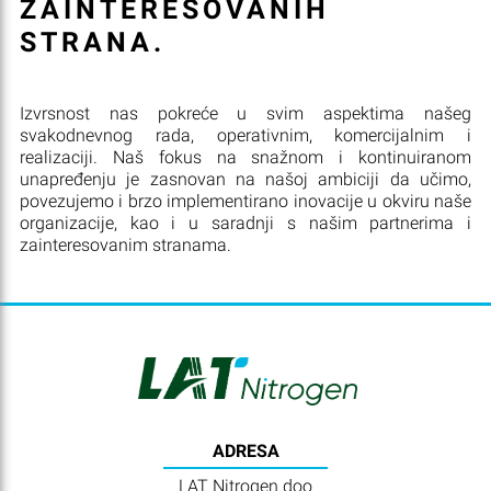
ZAINTERESOVANIH
STRANA.
Izvrsnost nas pokreće u svim aspektima našeg
svakodnevnog rada, operativnim, komercijalnim i
realizaciji. Naš fokus na snažnom i kontinuiranom
unapređenju je zasnovan na našoj ambiciji da učimo,
povezujemo i brzo implementirano inovacije u okviru naše
organizacije, kao i u saradnji s našim partnerima i
zainteresovanim stranama.
ADRESA
LAT Nitrogen doo