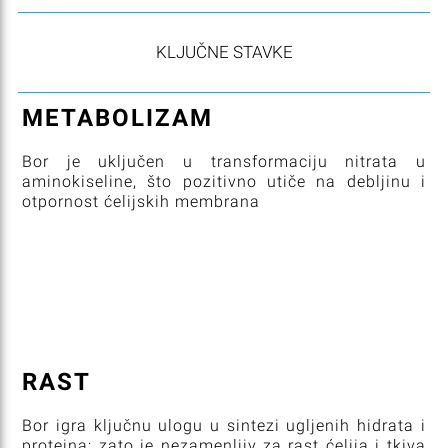
KLJUČNE STAVKE
METABOLIZAM
Bor je uključen u transformaciju nitrata u
aminokiseline, što pozitivno utiče na debljinu i
otpornost ćelijskih membrana
RAST
Bor igra ključnu ulogu u sintezi ugljenih hidrata i
proteina; zato je nezamenljiv za rast ćelija i tkiva