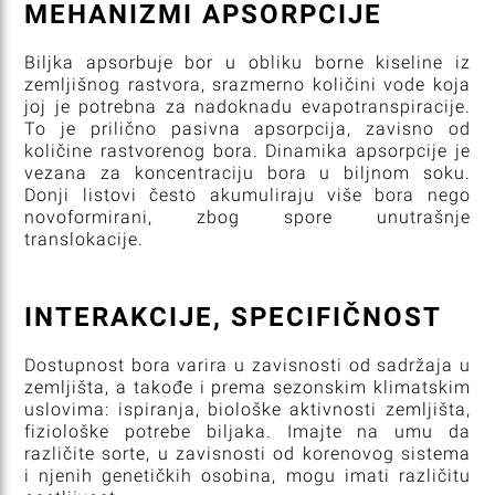
MEHANIZMI APSORPCIJE
Biljka apsorbuje bor u obliku borne kiseline iz
zemljišnog rastvora, srazmerno količini vode koja
joj je potrebna za nadoknadu evapotranspiracije.
To je prilično pasivna apsorpcija, zavisno od
količine rastvorenog bora. Dinamika apsorpcije je
vezana za koncentraciju bora u biljnom soku.
Donji listovi često akumuliraju više bora nego
novoformirani, zbog spore unutrašnje
translokacije.
INTERAKCIJE, SPECIFIČNOST
Dostupnost bora varira u zavisnosti od sadržaja u
zemljišta, a takođe i prema sezonskim klimatskim
uslovima: ispiranja, biološke aktivnosti zemljišta,
fiziološke potrebe biljaka. Imajte na umu da
različite sorte, u zavisnosti od korenovog sistema
i njenih genetičkih osobina, mogu imati različitu