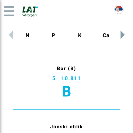
N
P
K
Ca
M
Bor (B)
5
10.811
B
Jonski oblik