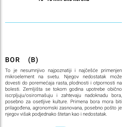
BOR
(B)
To je nesumnjivo najpoznatiji i najčešće primenjen
mikroelement na svetu. Njegov nedostatak može
dovesti do poremećaja rasta, plodnosti i otpornosti na
bolesti. Zemljišta se tokom godina upotrebe obično
iscrpljuju/osiromašuju i zahtevaju nadoknadu bora,
posebno za osetljive kulture. Primena bora mora biti
prilagođena, agronomski zasnovana, posebno pošto je
njegov višak podjednako štetan kao i nedostatak.