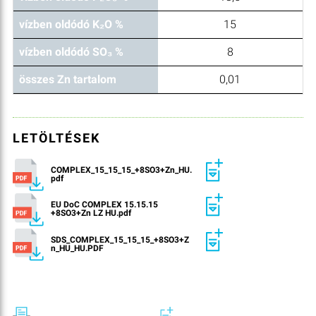
vízben oldódó K₂O %
15
vízben oldódó SO₃ %
8
összes Zn tartalom
0,01
LETÖLTÉSEK
COMPLEX_15_15_15_+8SO3+Zn_HU.
pdf
EU DoC COMPLEX 15.15.15
+8SO3+Zn LZ HU.pdf
SDS_COMPLEX_15_15_15_+8SO3+Z
n_HU_HU.PDF