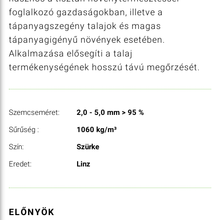
foglalkozó gazdaságokban, illetve a
tápanyagszegény talajok és magas
tápanyagigényű növények esetében.
Alkalmazása elősegíti a talaj
termékenységének hosszú távú megőrzését.
Szemcseméret:
2,0 - 5,0 mm > 95 %
Sűrűség :
1060 kg/m³
Szín:
Szürke
Eredet:
Linz
ELŐNYÖK