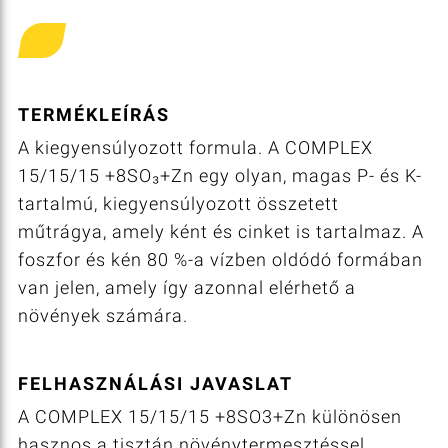
TERMÉKLEÍRÁS
A kiegyensúlyozott formula. A COMPLEX
15/15/15 +8SO₃+Zn egy olyan, magas P- és K-
tartalmú, kiegyensúlyozott összetett
műtrágya, amely ként és cinket is tartalmaz. A
foszfor és kén 80 %-a vízben oldódó formában
van jelen, amely így azonnal elérhető a
növények számára.
FELHASZNÁLÁSI JAVASLAT
A COMPLEX 15/15/15 +8SO3+Zn különösen
hasznos a tisztán növénytermesztéssel