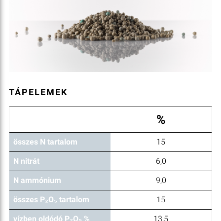
TÁPELEMEK
%
összes N tartalom
15
N nitrát
6,0
N ammónium
9,0
összes P₂O₅ tartalom
15
vízben oldódó P₂O₅ %
13,5