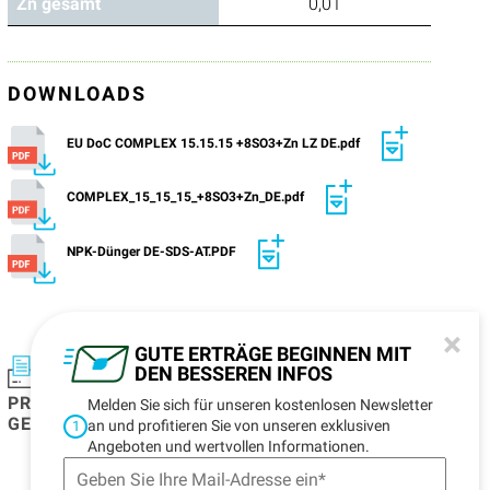
Zn gesamt
0,01
DOWNLOADS
EU DoC COMPLEX 15.15.15 +8SO3+Zn LZ DE.pdf
COMPLEX_15_15_15_+8SO3+Zn_DE.pdf
NPK-Dünger DE-SDS-AT.PDF
×
GUTE ERTRÄGE BEGINNEN MIT
DEN BESSEREN INFOS
PRODUKTDATENBLATT
DATENBLATT ZUM
Melden Sie sich für unseren kostenlosen Newsletter
GENERIEREN
DOWNLOAD
an und profitieren Sie von unseren exklusiven
1
CENTRE
Angeboten und wertvollen Informationen.
HINZUFÜGEN