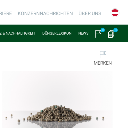
RIERE
KONZERNNACHRICHTEN
ÜBER UNS
0
0
NZ & NACHHALTIGKEIT
DÜNGERLEXIKON
NEWS
MERKEN