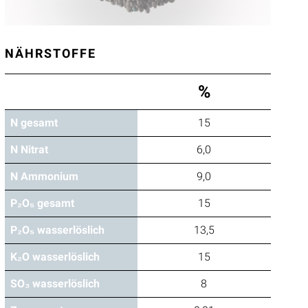
NÄHRSTOFFE
%
N gesamt
15
N Nitrat
6,0
N Ammonium
9,0
P₂O₅ gesamt
15
P₂O₅ wasserlöslich
13,5
K₂O wasserlöslich
15
SO₃ wasserlöslich
8