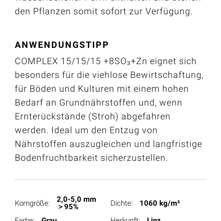
den Pflanzen somit sofort zur Verfügung.
ANWENDUNGSTIPP
COMPLEX 15/15/15 +8SO₃+Zn eignet sich
besonders für die viehlose Bewirtschaftung,
für Böden und Kulturen mit einem hohen
Bedarf an Grundnährstoffen und, wenn
Ernterückstände (Stroh) abgefahren
werden. Ideal um den Entzug von
Nährstoffen auszugleichen und langfristige
Bodenfruchtbarkeit sicherzustellen.
2,0-5,0 mm
Korngröße:
Dichte:
1060 kg/m³
＞95%
Farbe:
Grau
Herkunft:
Linz