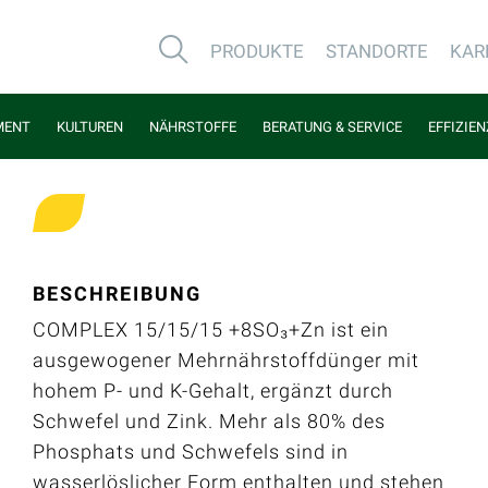
PRODUKTE
STANDORTE
KAR
MENT
KULTUREN
NÄHRSTOFFE
BERATUNG & SERVICE
EFFIZIE
BESCHREIBUNG
COMPLEX 15/15/15 +8SO₃+Zn ist ein
ausgewogener Mehrnährstoffdünger mit
hohem P- und K-Gehalt, ergänzt durch
Schwefel und Zink. Mehr als 80% des
Phosphats und Schwefels sind in
wasserlöslicher Form enthalten und stehen