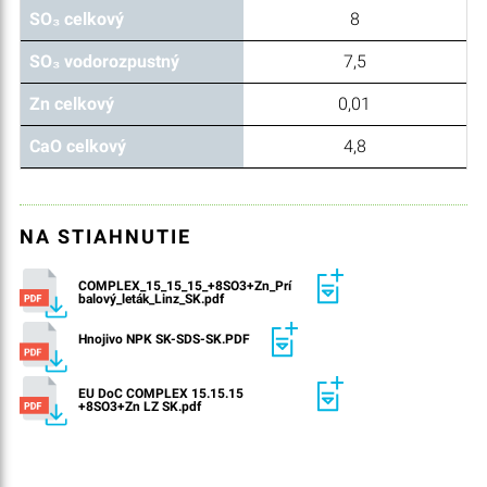
SO₃ celkový
8
SO₃ vodorozpustný
7,5
Zn celkový
0,01
CaO celkový
4,8
NA STIAHNUTIE
COMPLEX_15_15_15_+8SO3+Zn_Prí
balový_leták_Linz_SK.pdf
Hnojivo NPK SK-SDS-SK.PDF
EU DoC COMPLEX 15.15.15
+8SO3+Zn LZ SK.pdf