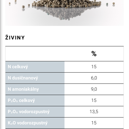
ŽIVINY
%
N celkový
15
N dusičnanový
6,0
N amoniakálny
9,0
P₂O₅ celkový
15
P₂O₅ vodorozpustný
13,5
K₂O vodorozpustný
15