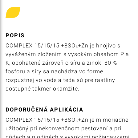
POPIS
COMPLEX 15/15/15 +8SO₃+Zn je hnojivo s
vyváženým zložením s vysokým obsahom P a
K, obohatené zároveň o síru a zinok. 80 %
fosforu a síry sa nachádza vo forme
rozpustnej vo vode a teda sú pre rastliny
dostupné takmer okamžite.
DOPORUČENÁ APLIKÁCIA
COMPLEX 15/15/15 +8SO₃+Zn je mimoriadne
užitočný pri nekonvenčnom pestovaní a pri
pôdach a plodinách s vysokými požiadavkami