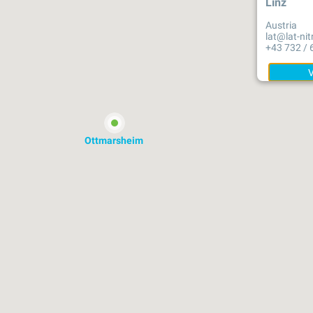
Linz
Austria
lat@lat-ni
+43 732 / 
Ottmarsheim