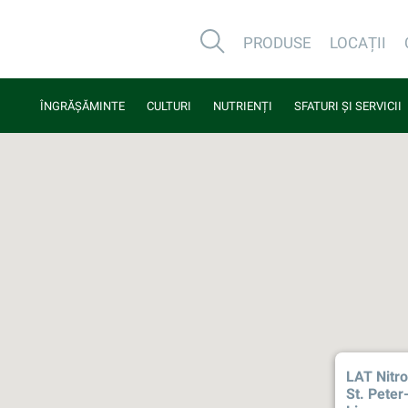
PRODUSE
LOCAȚII
ÎNGRĂȘĂMINTE
CULTURI
NUTRIENȚI
SFATURI ȘI SERVICII
LAT Nitr
St. Peter