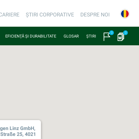
CARIERE
ȘTIRI CORPORATIVE
DESPRE NOI
0
0
EFICIENŢĂ ŞI DURABILITATE
GLOSAR
ȘTIRI
ogen Linz GmbH,
-Straße 25, 4021