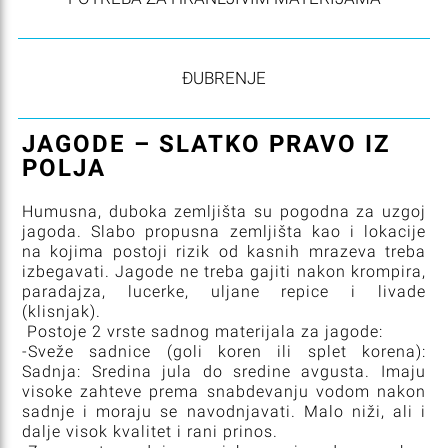
ĐUBRENJE
JAGODE – SLATKO PRAVO IZ
POLJA
Humusna, duboka zemljišta su pogodna za uzgoj
jagoda. Slabo propusna zemljišta kao i lokacije
na kojima postoji rizik od kasnih mrazeva treba
izbegavati. Jagode ne treba gajiti nakon krompira,
paradajza, lucerke, uljane repice i livade
(klisnjak).
Postoje 2 vrste sadnog materijala za jagode:
-Sveže sadnice (goli koren ili splet korena):
Sadnja: Sredina jula do sredine avgusta. Imaju
visoke zahteve prema snabdevanju vodom nakon
sadnje i moraju se navodnjavati. Malo niži, ali i
dalje visok kvalitet i rani prinos.