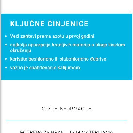
KLJUČNE ČINJENICE
Veći zahtevi prema azotu u prvoj godini
najbolja apsorpcija hranljivih materija u blago kiselom
okruženju
koristite beshloridno ili slabohloridno đubrivo
važno je snabdevanje kalijumom.
OPŠTE INFORMACIJE
POTREBA ZA HRANLJIVIM MATERIJAMA