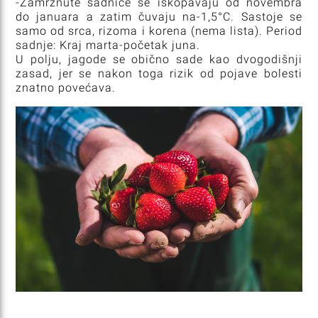
-Zamrznute sadnice se iskopavaju od novembra
do januara a zatim čuvaju na-1,5°C. Sastoje se
samo od srca, rizoma i korena (nema lista). Period
sadnje: Kraj marta-početak juna.
U polju, jagode se obično sade kao dvogodišnji
zasad, jer se nakon toga rizik od pojave bolesti
znatno povećava.