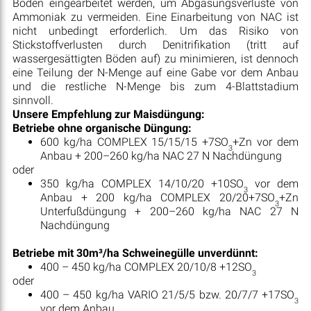
Boden eingearbeitet werden, um Abgasungsverluste von
Ammoniak zu vermeiden. Eine Einarbeitung von NAC ist
nicht unbedingt erforderlich. Um das Risiko von
Stickstoffverlusten durch Denitrifikation (tritt auf
wassergesättigten Böden auf) zu minimieren, ist dennoch
eine Teilung der N-Menge auf eine Gabe vor dem Anbau
und die restliche N-Menge bis zum 4-Blattstadium
sinnvoll.
Unsere Empfehlung zur Maisdüngung:
Betriebe ohne organische Düngung:
600 kg/ha COMPLEX 15/15/15 +7SO
+Zn vor dem
3
Anbau + 200–260 kg/ha NAC 27 N Nachdüngung
oder
350 kg/ha COMPLEX 14/10/20 +10SO
vor dem
3
Anbau + 200 kg/ha COMPLEX 20/20+7SO
+Zn
3
Unterfußdüngung + 200–260 kg/ha NAC 27 N
Nachdüngung
Betriebe mit 30m³/ha Schweinegülle unverdünnt:
400 – 450 kg/ha COMPLEX 20/10/8 +12SO
3
oder
400 – 450 kg/ha VARIO 21/5/5 bzw. 20/7/7 +17SO
3
vor dem Anbau