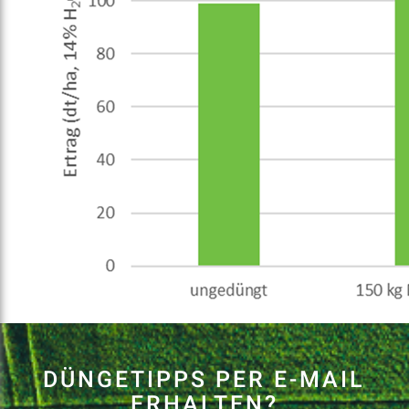
COMPLEX 14/10/20 +11SO₃
Mehr erfahren
COMPLEX 20/20 +8SO₃+Zn
Mehr erfahren
DÜNGETIPPS PER E-MAIL
ERHALTEN?