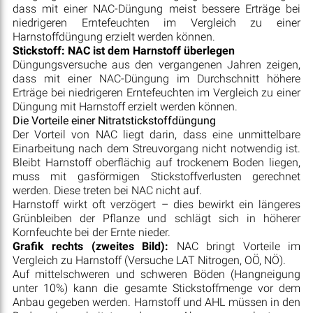
dass mit einer NAC-Düngung meist bessere Erträge bei
niedrigeren Erntefeuchten im Vergleich zu einer
Harnstoffdüngung erzielt werden können.
Stickstoff: NAC ist dem Harnstoff überlegen
Düngungsversuche aus den vergangenen Jahren zeigen,
dass mit einer NAC-Düngung im Durchschnitt höhere
Erträge bei niedrigeren Erntefeuchten im Vergleich zu einer
Düngung mit Harnstoff erzielt werden können.
Die Vorteile einer Nitratstickstoffdüngung
Der Vorteil von NAC liegt darin, dass eine unmittelbare
Einarbeitung nach dem Streuvorgang nicht notwendig ist.
Bleibt Harnstoff oberflächig auf trockenem Boden liegen,
muss mit gasförmigen Stickstoffverlusten gerechnet
werden. Diese treten bei NAC nicht auf.
Harnstoff wirkt oft verzögert – dies bewirkt ein längeres
Grünbleiben der Pflanze und schlägt sich in höherer
Kornfeuchte bei der Ernte nieder.
Grafik rechts (zweites Bild):
NAC bringt Vorteile im
Vergleich zu Harnstoff (Versuche LAT Nitrogen, OÖ, NÖ).
Auf mittelschweren und schweren Böden (Hangneigung
unter 10%) kann die gesamte Stickstoffmenge vor dem
Anbau gegeben werden. Harnstoff und AHL müssen in den