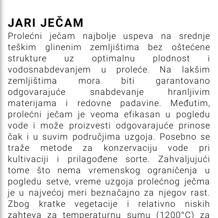
JARI JEČAM
Prolećni ječam najbolje uspeva na srednje
teškim glinenim zemljištima bez oštećene
strukture uz optimalnu plodnost i
vodosnabdevanjem u proleće. Na lakšim
zemljištima mora biti garantovano
odgovarajuće snabdevanje hranljivim
materijama i redovne padavine. Međutim,
prolećni ječam je veoma efikasan u pogledu
vode i može proizvesti odgovarajuće prinose
čak i u suvim područjima uzgoja. Posebno se
traže metode za konzervaciju vode pri
kultivaciji i prilagođene sorte. Zahvaljujući
tome što nema vremenskog ograničenja u
pogledu setve, vreme uzgoja prolećnog ječma
je u najvećoj meri beznačajno za njegov rast.
Zbog kratke vegetacije i relativno niskih
zahteva za temperaturnu sumu (1200°C) za