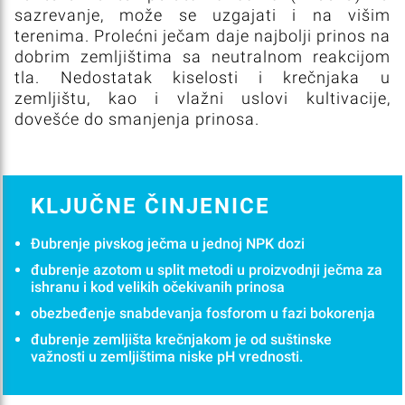
sazrevanje, može se uzgajati i na višim
terenima. Prolećni ječam daje najbolji prinos na
dobrim zemljištima sa neutralnom reakcijom
tla. Nedostatak kiselosti i krečnjaka u
zemljištu, kao i vlažni uslovi kultivacije,
dovešće do smanjenja prinosa.
KLJUČNE ČINJENICE
Đubrenje pivskog ječma u jednoj NPK dozi
đubrenje azotom u split metodi u proizvodnji ječma za
ishranu i kod velikih očekivanih prinosa
obezbeđenje snabdevanja fosforom u fazi bokorenja
đubrenje zemljišta krečnjakom je od suštinske
važnosti u zemljištima niske pH vrednosti.