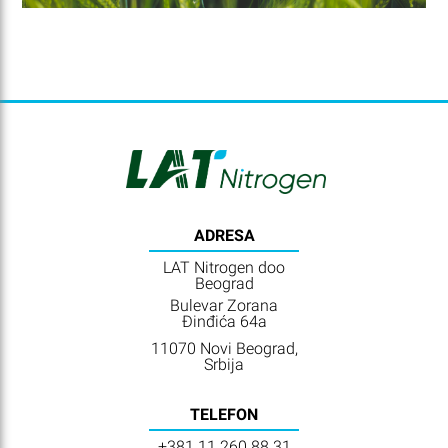
ADRESA
LAT Nitrogen doo
Beograd
Bulevar Zorana
Đinđića 64a
11070 Novi Beograd,
Srbija
TELEFON
+381 11 260 88 31