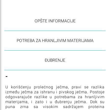
OPŠTE INFORMACIJE
POTREBA ZA HRANLJIVIM MATERIJAMA
ĐUBRENJE
-
U korišćenju prolećnog ječma, pravi se razlika
između ječma za ishranu i pivskog ječma. Postoje
odgovarajuće razlike u potrebama za hranljivim
materijama, i zato i u đubrenju ječma. Dok su
puna zrna sa visokim sadržajem proteina