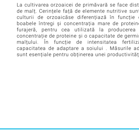
La cultivarea orzoaicei de primăvară se face disti
de malț. Cerințele față de elemente nutritive sunt 
culturii de orzoaicăse diferențiază în funcție 
boabele întregi și concentrația mare de protei
furajeră, pentru cea utilizată la producere
concentrație de proteine și o capacitate de germ
malțului. În funcție de intensitatea fertiliz
capacitatea de adaptare a soiului . Măsurile ad
sunt esențiale pentru obținerea unei productivități