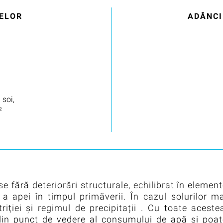
ELOR
ADÂNCI
 soi,
²
e fără deteriorări structurale, echilibrat în elemen
 a apei în timpul primăverii. În cazul solurilor m
iției și regimul de precipitații . Cu toate aceste
 din punct de vedere al consumului de apă și poat