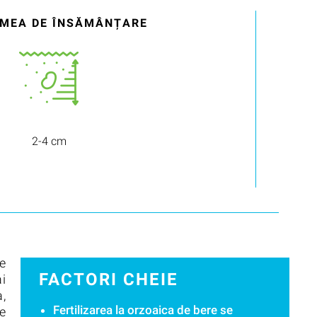
MEA DE ÎNSĂMÂNȚARE
2-4 cm
te
FACTORI CHEIE
ai
a,
Fertilizarea la orzoaica de bere se
e