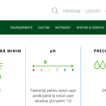
PRODUSE
LOCAȚII
ÎNGRĂȘĂMINTE
CULTURI
NUTRIENȚI
SFATURI ȘI SERVICII
RĂ MINIM
pH
PREC
C
Toleranță pentru soluri ușor
2
acide până la soluri ușor
alcaline; pH optim: 7,0