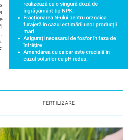
realizează cu o singură doză de
s
îngrășământ tip NPK.
ea
Fracționarea N-ului pentru orzoaica
te
furajeră în cazul estimării unor producții
i
mari
 .
Asigurați necesarul de fosfor în faza de
.
înfrățire
uc
Amendarea cu calcar este crucială în
cazul solurilor cu pH redus.
FERTILIZARE