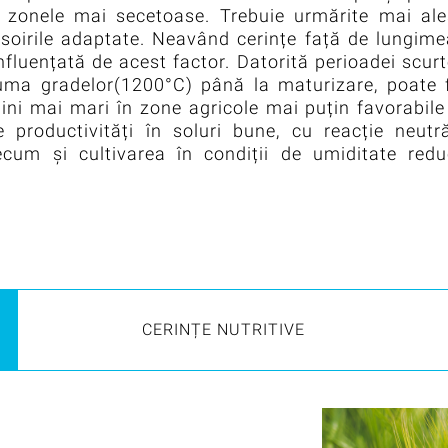
în zonele mai secetoase. Trebuie urmărite mai ale
 soirile adaptate. Neavând cerințe față de lungim
influențată de acest factor. Datorită perioadei scur
suma gradelor(1200°C) până la maturizare, poate f
dini mai mari în zone agricole mai puțin favorabile
productivități în soluri bune, cu reacție neutră
precum și cultivarea în condiții de umiditate red
CERINȚE NUTRITIVE