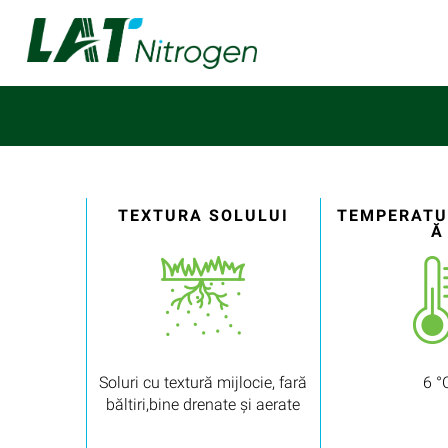
TEXTURA SOLULUI
TEMPERATU
Ă
Soluri cu textură mijlocie, fară
6 °
băltiri,bine drenate și aerate