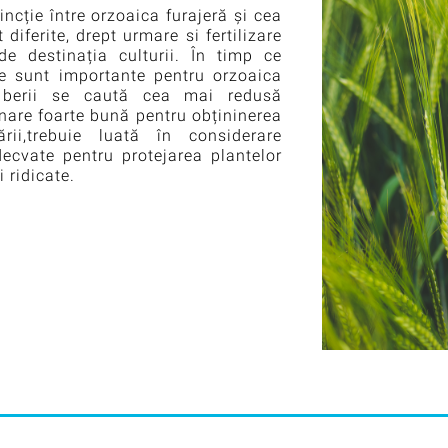
ncție între orzoaica furajeră și cea
diferite, drept urmare si fertilizare
de destinația culturii. În timp ce
ne sunt importante pentru orzoaica
a berii se caută cea mai redusă
inare foarte bună pentru obțininerea
ării,trebuie luată în considerare
ecvate pentru protejarea plantelor
 ridicate.