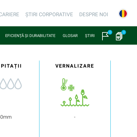
CARIERE
ȘTIRI CORPORATIVE
DESPRE NOI
0
0
EFICIENŢĂ ŞI DURABILITATE
GLOSAR
ȘTIRI
IPITAȚII
VERNALIZARE
40mm
-