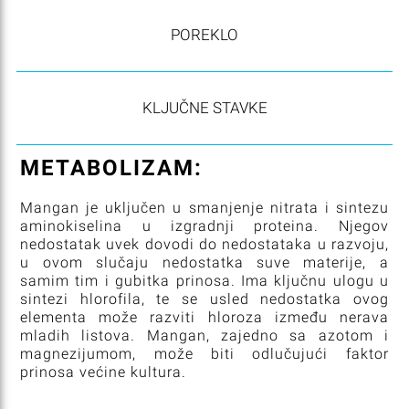
POREKLO
KLJUČNE STAVKE
METABOLIZAM:
Mangan je uključen u smanjenje nitrata i sintezu
aminokiselina u izgradnji proteina. Njegov
nedostatak uvek dovodi do nedostataka u razvoju,
u ovom slučaju nedostatka suve materije, a
samim tim i gubitka prinosa. Ima ključnu ulogu u
sintezi hlorofila, te se usled nedostatka ovog
elementa može razviti hloroza između nerava
mladih listova. Mangan, zajedno sa azotom i
magnezijumom, može biti odlučujući faktor
prinosa većine kultura.