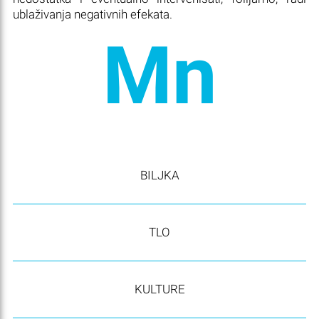
ublaživanja negativnih efekata.
Mn
BILJKA
TLO
KULTURE