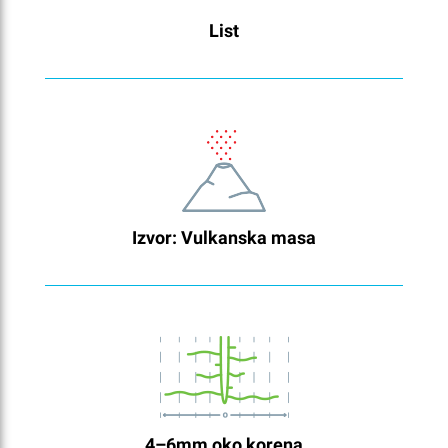
List
Izvor: Vulkanska masa
4–6mm oko korena