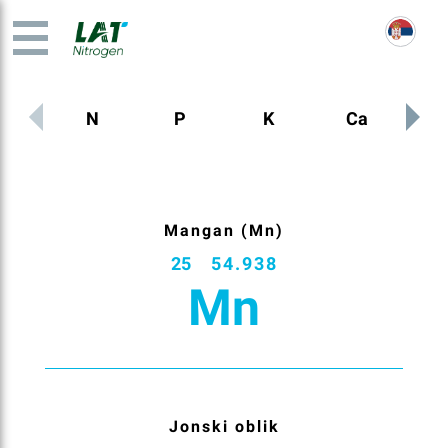
N
P
K
Ca
M
Mangan (Mn)
25
54.938
Mn
Jonski oblik