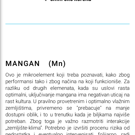
MANGAN
(Mn)
Ovo je mikroelement koji treba poznavati, kako zbog
performansi tako i zbog načina na koji funkcioniše. Za
razliku od drugih elemenata, kada su uslovi rasta
optimalni, uključivanje mangana ima negativan uticaj na
rast kultura. U pravilno provetrenim i optimalno vlažnim
zemljištima, privremeno se "prebacuje" na manje
dostupni oblik, i to u trenutku kada je biljkama najviše
potreban. Zbog toga je važno razmotriti interakcije
„zemljište-klima“. Potrebno je izvršiti procenu rizika od
nedostatka i eventualno intervenisati, folijarno, radi