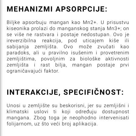
MEHANIZMI APSORPCIJE:
Biljke apsorbuju mangan kao Mn2+. U prisustvu
kiseonika prolazi do manganskog stanja Mn3+; on
se više ne rastvara i postaje nedostupan. Ovo je
ireverzibilna reakcija, pod uticajem kiše ili
sabijanja zemljišta. Ovo može zvučati kao
paradoks, ali u pravilno isušenim i provetrenim
zemljištima, povoljnim za biološke aktivnosti
zemljišta i rast bilja, mangan postaje prvi
ograničavajući faktor.
INTERAKCIJE, SPECIFIČNOST:
Unosi u zemljište su beskorisni, jer su zemljišni i
klimatski uslovi ti koji određuju dostupnost
mangana. Zbog toga je neophodno intervenisati
folijarnom, uz što veći broj aplikacija.