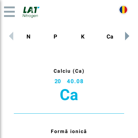
N
P
K
Ca
M
Calciu (Ca)
20
40.08
Ca
Formă ionică