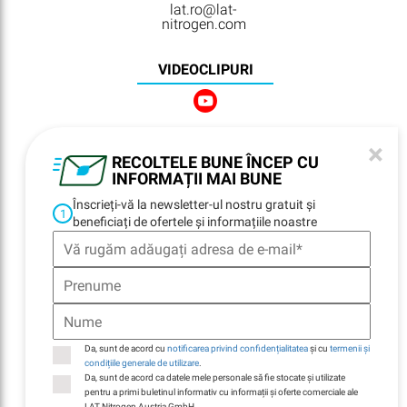
lat.ro@lat-
nitrogen.com
VIDEOCLIPURI
×
NEWSLETTER
RECOLTELE BUNE ÎNCEP CU
REGISTRATION
INFORMAȚII MAI BUNE
Înscrieți-vă la newsletter-ul nostru gratuit și
1
beneficiați de ofertele și informațiile noastre
NAVIGARE
Home
Locații
Contacte
E-Billing
Da, sunt de acord cu
notificarea privind confidențialitatea
și cu
termenii și
Durabilitate
condițiile generale de utilizare
.
Da, sunt de acord ca datele mele personale să fie stocate și utilizate
Companie
pentru a primi buletinul informativ cu informații și oferte comerciale ale
LAT Nitrogen Austria GmbH.