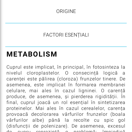
ORIGINE
FACTORI ESENȚIALI
METABOLISM
Cuprul este implicat, în principal, în fotosinteza la
nivelul cloroplastelor. O consecință logică a
carenței este pălirea (cloroza) frunzelor tinere. De
asemenea, este implicat în formarea membranei
celulare, mai ales în cazul ligninei. O carență
produce, de asemenea, și pierderea rigidității. În
final, cuprul joacă un rol esențial în sintetizarea
proteinelor. Mai ales în cazul cerealelor, carența
provoacă decolorarea vârfurilor frunzelor (boala
vârfurilor albe) până la recolte cu spic gol
(disfuncții de polenizare). De asemenea, excesul
de cupru reprezintă o problemă: împiedică