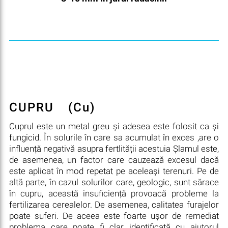
CUPRU
(Cu)
Cuprul este un metal greu și adesea este folosit ca și
fungicid. În solurile în care sa acumulat în exces ,are o
influență negativă asupra fertlității acestuia Șlamul este,
de asemenea, un factor care cauzează excesul dacă
este aplicat în mod repetat pe aceleași terenuri. Pe de
altă parte, în cazul solurilor care, geologic, sunt sărace
în cupru, această insuficiență provoacă probleme la
fertilizarea cerealelor. De asemenea, calitatea furajelor
poate suferi. De aceea este foarte ușor de remediat
problema care poate fi clar identificată cu ajutorul