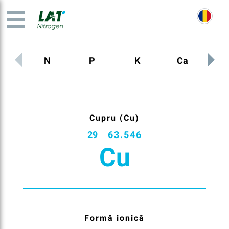
N
P
K
Ca
M
Cupru (Cu)
29
63.546
Cu
Formă ionică