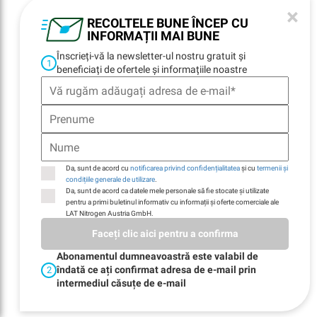
×
RECOLTELE BUNE ÎNCEP CU
INFORMAȚII MAI BUNE
Înscrieți-vă la newsletter-ul nostru gratuit și
NEWSLETTER
1
REGISTRATION
beneficiați de ofertele și informațiile noastre
NAVIGARE
Home
Da, sunt de acord cu
notificarea privind confidențialitatea
și cu
termenii și
Locații
condițiile generale de utilizare
.
Contacte
Da, sunt de acord ca datele mele personale să fie stocate și utilizate
E-Billing
pentru a primi buletinul informativ cu informații și oferte comerciale ale
LAT Nitrogen Austria GmbH.
Durabilitate
Companie
Faceți clic aici pentru a confirma
Abonamentul dumneavoastră este valabil de
îndată ce ați confirmat adresa de e-mail prin
2
intermediul căsuțe de e-mail